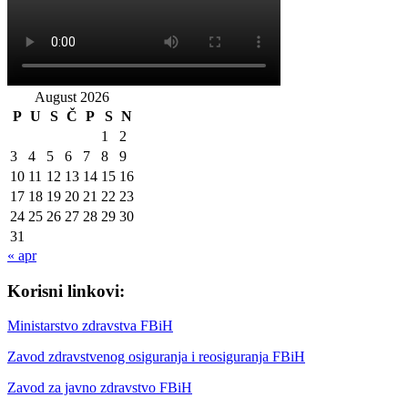
August 2026
P
U
S
Č
P
S
N
1
2
3
4
5
6
7
8
9
10
11
12
13
14
15
16
17
18
19
20
21
22
23
24
25
26
27
28
29
30
31
« apr
Korisni linkovi:
Ministarstvo zdravstva FBiH
Zavod zdravstvenog osiguranja i reosiguranja FBiH
Zavod za javno zdravstvo FBiH