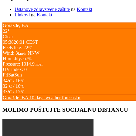
Ustanove zdravstvene zaštite
na
Kontakt
Linkovi
na
Kontakt
Goražde, BA
22°
Clear
05:38
20:01 CEST
Feels like: 22
°C
Wind: 3
NNW
km/h
Humidity: 67
%
Pressure: 1014.9
mbar
UV index: 0
Fri
Sat
Sun
34
/ 16
°C
°C
32
/ 16
°C
°C
33
/ 15
°C
°C
Goražde, BA
10 days weather forecast ▸
MOLIMO POŠTUJTE SOCIJALNU DISTANCU