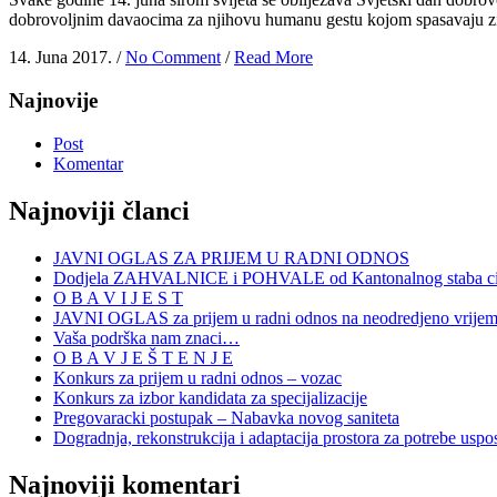
dobrovoljnim davaocima za njihovu humanu gestu kojom spasavaju zivo
14. Juna 2017. /
No Comment
/
Read More
Najnovije
Post
Komentar
Najnoviji članci
JAVNI OGLAS ZA PRIJEM U RADNI ODNOS
Dodjela ZAHVALNICE i POHVALE od Kantonalnog staba civi
O B A V I J E S T
JAVNI OGLAS za prijem u radni odnos na neodredjeno vrije
Vaša podrška nam znaci…
O B A V J E Š T E N J E
Konkurs za prijem u radni odnos – vozac
Konkurs za izbor kandidata za specijalizacije
Pregovaracki postupak – Nabavka novog saniteta
Dogradnja, rekonstrukcija i adaptacija prostora za potrebe uspo
Najnoviji komentari