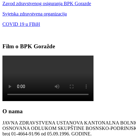
Zavod zdravstvenog osiguranja BPK Gorazde
Svjetska zdravstvena organizacija
COVID 19 u FBiH
Film o BPK Goražde
O nama
JAVNA ZDRAVSTVENA USTANOVA KANTONALNA BOLN
OSNOVANA ODLUKOM SKUPŠTINE BOSNSKO-PODRINJ
broj 01-4664-91/96 od 05.09.1996. GODINE.