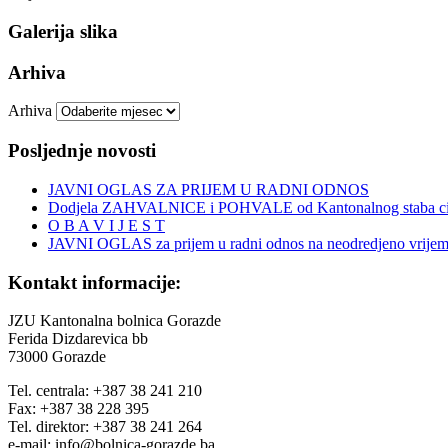
Galerija slika
Arhiva
Arhiva
Posljednje novosti
JAVNI OGLAS ZA PRIJEM U RADNI ODNOS
Dodjela ZAHVALNICE i POHVALE od Kantonalnog staba civi
O B A V I J E S T
JAVNI OGLAS za prijem u radni odnos na neodredjeno vrije
Kontakt informacije:
JZU Kantonalna bolnica Gorazde
Ferida Dizdarevica bb
73000 Gorazde
Tel. centrala: +387 38 241 210
Fax: +387 38 228 395
Tel. direktor: +387 38 241 264
e-mail: info@bolnica-gorazde.ba