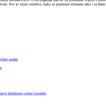
te. Krv je vazno sredstvo, kako za planirane tretmane tako i za hitn
lne zastite
me
stave dijaliznog centra Goražde