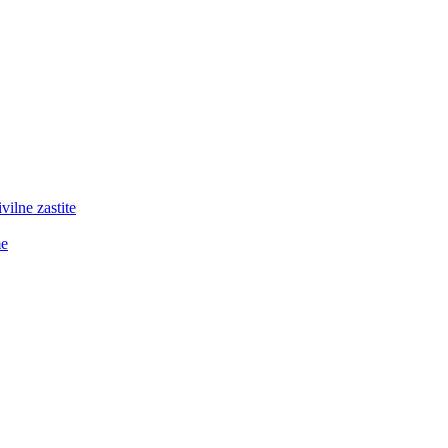
lne zastite
me