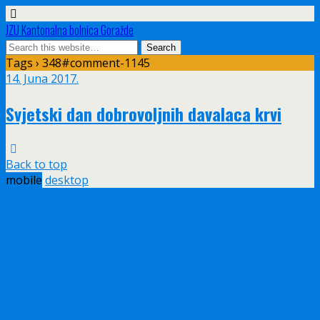
JZU Kantonalna bolnica Goražde
Tags › 348#comment-1145
14. Juna 2017.
Svjetski dan dobrovoljnih davalaca krvi
Back to top
mobile
desktop