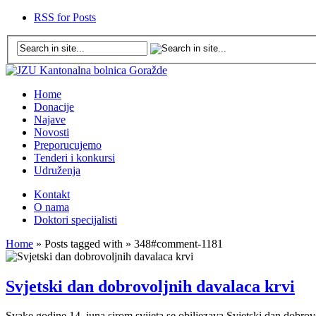
RSS for Posts
Home
Donacije
Najave
Novosti
Preporucujemo
Tenderi i konkursi
Udruženja
Kontakt
O nama
Doktori specijalisti
Home
» Posts tagged with » 348#comment-1181
Svjetski dan dobrovoljnih davalaca krvi
Svake godine 14. juna sirom svijeta se obiljezava Svjetski dan dobrovo