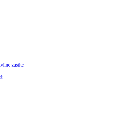
lne zastite
me