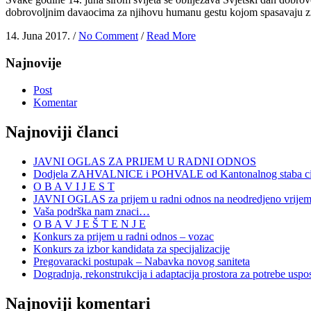
dobrovoljnim davaocima za njihovu humanu gestu kojom spasavaju zivo
14. Juna 2017. /
No Comment
/
Read More
Najnovije
Post
Komentar
Najnoviji članci
JAVNI OGLAS ZA PRIJEM U RADNI ODNOS
Dodjela ZAHVALNICE i POHVALE od Kantonalnog staba civi
O B A V I J E S T
JAVNI OGLAS za prijem u radni odnos na neodredjeno vrije
Vaša podrška nam znaci…
O B A V J E Š T E N J E
Konkurs za prijem u radni odnos – vozac
Konkurs za izbor kandidata za specijalizacije
Pregovaracki postupak – Nabavka novog saniteta
Dogradnja, rekonstrukcija i adaptacija prostora za potrebe uspo
Najnoviji komentari