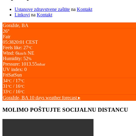
Ustanove zdravstvene zaštite
na
Kontakt
Linkovi
na
Kontakt
Goražde, BA
26°
Fair
05:38
20:01 CEST
Feels like: 27
°C
Wind: 6
NE
km/h
Humidity: 52
%
Pressure: 1013.55
mbar
UV index: 0
Fri
Sat
Sun
34
/ 17
°C
°C
31
/ 16
°C
°C
33
/ 16
°C
°C
Goražde, BA
10 days weather forecast ▸
MOLIMO POŠTUJTE SOCIJALNU DISTANCU