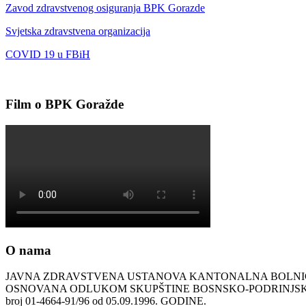
Zavod zdravstvenog osiguranja BPK Gorazde
Svjetska zdravstvena organizacija
COVID 19 u FBiH
Film o BPK Goražde
O nama
JAVNA ZDRAVSTVENA USTANOVA KANTONALNA BOLN
OSNOVANA ODLUKOM SKUPŠTINE BOSNSKO-PODRINJ
broj 01-4664-91/96 od 05.09.1996. GODINE.