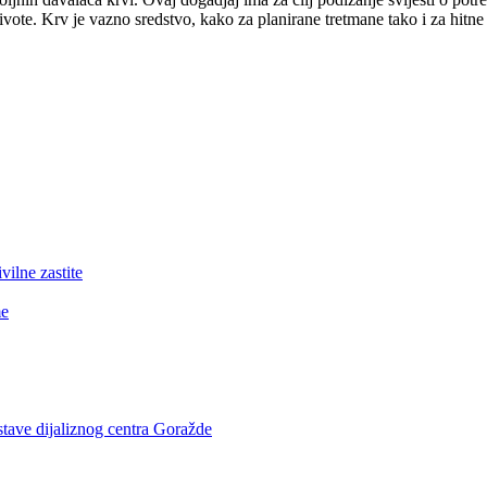
te. Krv je vazno sredstvo, kako za planirane tretmane tako i za hitn
lne zastite
me
stave dijaliznog centra Goražde