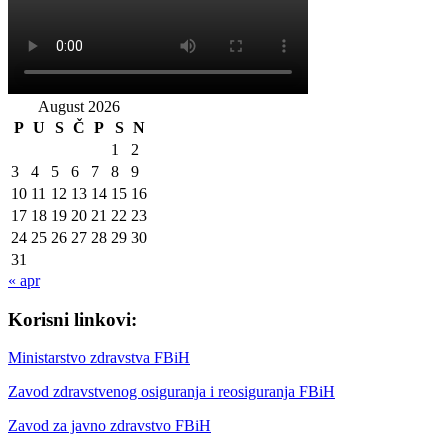
August 2026
P
U
S
Č
P
S
N
1
2
3
4
5
6
7
8
9
10
11
12
13
14
15
16
17
18
19
20
21
22
23
24
25
26
27
28
29
30
31
« apr
Korisni linkovi:
Ministarstvo zdravstva FBiH
Zavod zdravstvenog osiguranja i reosiguranja FBiH
Zavod za javno zdravstvo FBiH