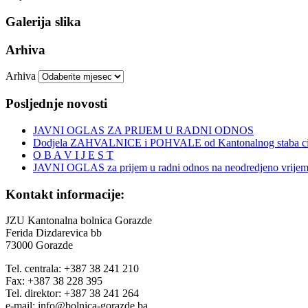
Galerija slika
Arhiva
Arhiva
Posljednje novosti
JAVNI OGLAS ZA PRIJEM U RADNI ODNOS
Dodjela ZAHVALNICE i POHVALE od Kantonalnog staba civi
O B A V I J E S T
JAVNI OGLAS za prijem u radni odnos na neodredjeno vrije
Kontakt informacije:
JZU Kantonalna bolnica Gorazde
Ferida Dizdarevica bb
73000 Gorazde
Tel. centrala: +387 38 241 210
Fax: +387 38 228 395
Tel. direktor: +387 38 241 264
e-mail: info@bolnica-gorazde.ba