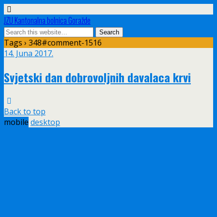
JZU Kantonalna bolnica Goražde
Tags › 348#comment-1516
14. Juna 2017.
Svjetski dan dobrovoljnih davalaca krvi
Back to top
mobile
desktop