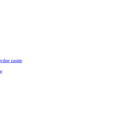
lne zastite
me