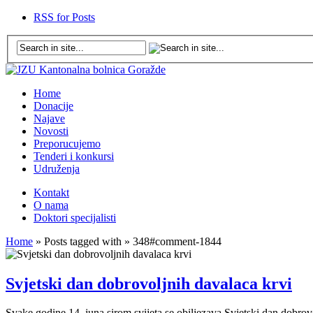
RSS for Posts
Home
Donacije
Najave
Novosti
Preporucujemo
Tenderi i konkursi
Udruženja
Kontakt
O nama
Doktori specijalisti
Home
» Posts tagged with » 348#comment-1844
Svjetski dan dobrovoljnih davalaca krvi
Svake godine 14. juna sirom svijeta se obiljezava Svjetski dan dobrovo