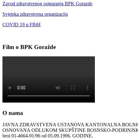
Zavod zdravstvenog osiguranja BPK Gorazde
Svjetska zdravstvena organizacija
COVID 19 u FBiH
Film o BPK Goražde
O nama
JAVNA ZDRAVSTVENA USTANOVA KANTONALNA BOLN
OSNOVANA ODLUKOM SKUPŠTINE BOSNSKO-PODRINJ
broj 01-4664-91/96 od 05.09.1996. GODINE.