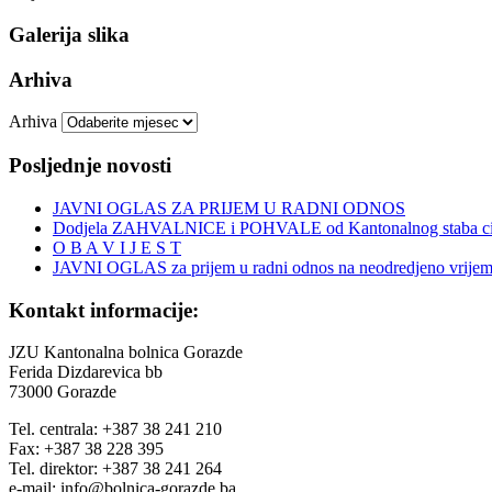
Galerija slika
Arhiva
Arhiva
Posljednje novosti
JAVNI OGLAS ZA PRIJEM U RADNI ODNOS
Dodjela ZAHVALNICE i POHVALE od Kantonalnog staba civi
O B A V I J E S T
JAVNI OGLAS za prijem u radni odnos na neodredjeno vrije
Kontakt informacije:
JZU Kantonalna bolnica Gorazde
Ferida Dizdarevica bb
73000 Gorazde
Tel. centrala: +387 38 241 210
Fax: +387 38 228 395
Tel. direktor: +387 38 241 264
e-mail: info@bolnica-gorazde.ba