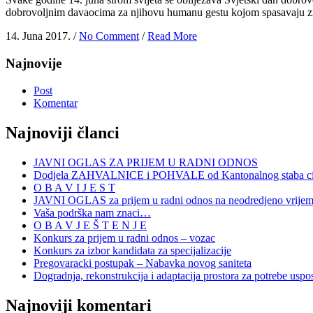
dobrovoljnim davaocima za njihovu humanu gestu kojom spasavaju zivo
14. Juna 2017. /
No Comment
/
Read More
Najnovije
Post
Komentar
Najnoviji članci
JAVNI OGLAS ZA PRIJEM U RADNI ODNOS
Dodjela ZAHVALNICE i POHVALE od Kantonalnog staba civi
O B A V I J E S T
JAVNI OGLAS za prijem u radni odnos na neodredjeno vrije
Vaša podrška nam znaci…
O B A V J E Š T E N J E
Konkurs za prijem u radni odnos – vozac
Konkurs za izbor kandidata za specijalizacije
Pregovaracki postupak – Nabavka novog saniteta
Dogradnja, rekonstrukcija i adaptacija prostora za potrebe uspo
Najnoviji komentari