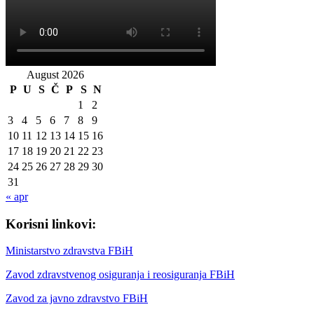
August 2026
P
U
S
Č
P
S
N
1
2
3
4
5
6
7
8
9
10
11
12
13
14
15
16
17
18
19
20
21
22
23
24
25
26
27
28
29
30
31
« apr
Korisni linkovi:
Ministarstvo zdravstva FBiH
Zavod zdravstvenog osiguranja i reosiguranja FBiH
Zavod za javno zdravstvo FBiH