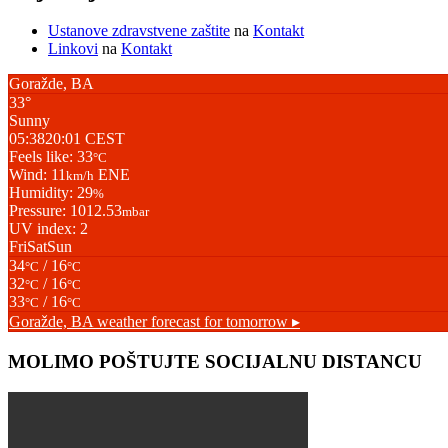
Ustanove zdravstvene zaštite
na
Kontakt
Linkovi
na
Kontakt
Goražde, BA
33°
Sunny
05:38
20:01 CEST
Feels like: 33
°C
Wind: 11
ENE
km/h
Humidity: 29
%
Pressure: 1012.53
mbar
UV index: 2
Fri
Sat
Sun
34
/ 16
°C
°C
32
/ 16
°C
°C
33
/ 16
°C
°C
Goražde, BA
weather forecast for tomorrow ▸
MOLIMO POŠTUJTE SOCIJALNU DISTANCU