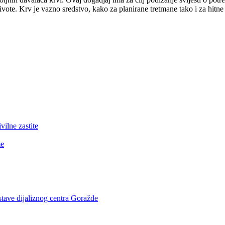
te. Krv je vazno sredstvo, kako za planirane tretmane tako i za hitn
lne zastite
me
stave dijaliznog centra Goražde