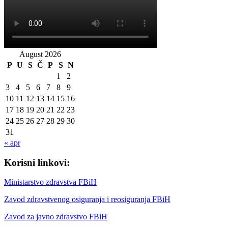
August 2026
P
U
S
Č
P
S
N
1
2
3
4
5
6
7
8
9
10
11
12
13
14
15
16
17
18
19
20
21
22
23
24
25
26
27
28
29
30
31
« apr
Korisni linkovi:
Ministarstvo zdravstva FBiH
Zavod zdravstvenog osiguranja i reosiguranja FBiH
Zavod za javno zdravstvo FBiH