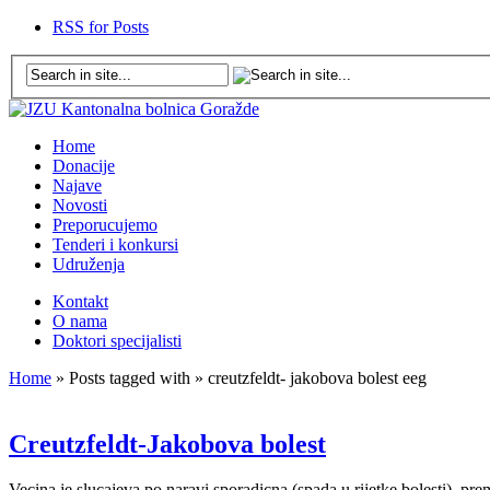
RSS for Posts
Home
Donacije
Najave
Novosti
Preporucujemo
Tenderi i konkursi
Udruženja
Kontakt
O nama
Doktori specijalisti
Home
» Posts tagged with » creutzfeldt- jakobova bolest eeg
Creutzfeldt-Jakobova bolest
Vecina je slucajeva po naravi sporadicna (spada u rijetke bolesti), 