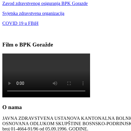
Zavod zdravstvenog osiguranja BPK Gorazde
Svjetska zdravstvena organizacija
COVID 19 u FBiH
Film o BPK Goražde
O nama
JAVNA ZDRAVSTVENA USTANOVA KANTONALNA BOLN
OSNOVANA ODLUKOM SKUPŠTINE BOSNSKO-PODRINJ
broj 01-4664-91/96 od 05.09.1996. GODINE.