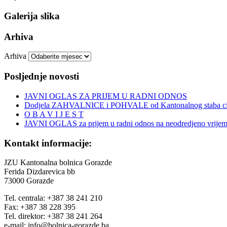
Galerija slika
Arhiva
Arhiva
Posljednje novosti
JAVNI OGLAS ZA PRIJEM U RADNI ODNOS
Dodjela ZAHVALNICE i POHVALE od Kantonalnog staba civi
O B A V I J E S T
JAVNI OGLAS za prijem u radni odnos na neodredjeno vrije
Kontakt informacije:
JZU Kantonalna bolnica Gorazde
Ferida Dizdarevica bb
73000 Gorazde
Tel. centrala: +387 38 241 210
Fax: +387 38 228 395
Tel. direktor: +387 38 241 264
e-mail: info@bolnica-gorazde.ba