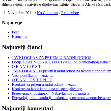
diljem svijeta, a najviše u dijelovima Libije, Sjeverne Afrike i Slovac
11. Novembra 2011. /
No Comment
/
Read More
Najnovije
Post
Komentar
Najnoviji članci
JAVNI OGLAS ZA PRIJEM U RADNI ODNOS
Dodjela ZAHVALNICE i POHVALE od Kantonalnog staba civi
O B A V I J E S T
JAVNI OGLAS za prijem u radni odnos na neodredjeno vrije
Vaša podrška nam znaci…
O B A V J E Š T E N J E
Konkurs za prijem u radni odnos – vozac
Konkurs za izbor kandidata za specijalizacije
Pregovaracki postupak – Nabavka novog saniteta
Dogradnja, rekonstrukcija i adaptacija prostora za potrebe uspo
Najnoviji komentari