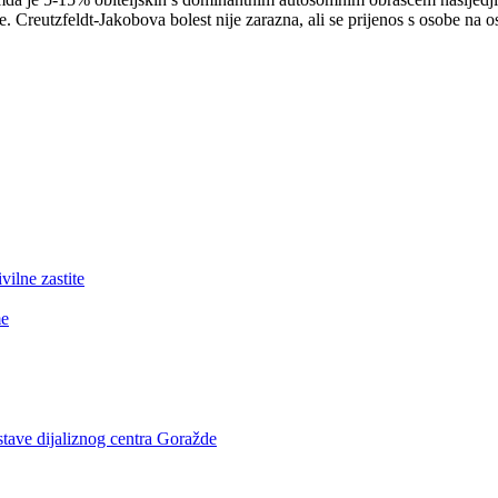
ke. Creutzfeldt-Jakobova bolest nije zarazna, ali se prijenos s osobe na o
lne zastite
me
stave dijaliznog centra Goražde