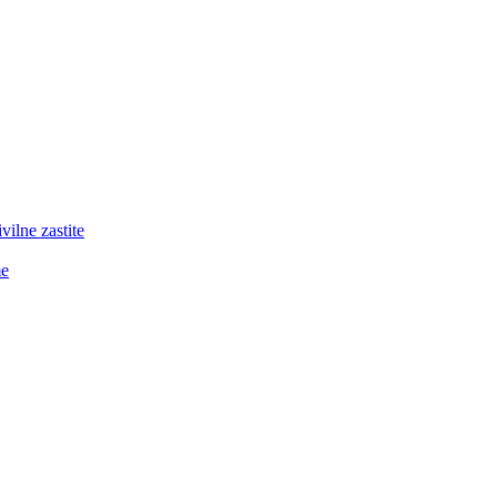
lne zastite
me