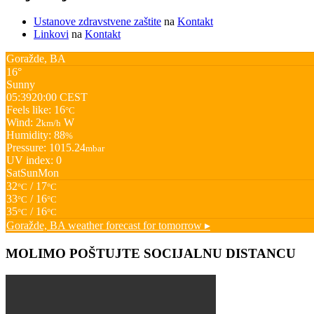
Ustanove zdravstvene zaštite
na
Kontakt
Linkovi
na
Kontakt
Goražde, BA
16°
Sunny
05:39
20:00 CEST
Feels like: 16
°C
Wind: 2
W
km/h
Humidity: 88
%
Pressure: 1015.24
mbar
UV index: 0
Sat
Sun
Mon
32
/ 17
°C
°C
33
/ 16
°C
°C
35
/ 16
°C
°C
Goražde, BA
weather forecast for tomorrow ▸
MOLIMO POŠTUJTE SOCIJALNU DISTANCU