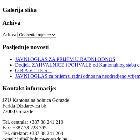
Galerija slika
Arhiva
Arhiva
Posljednje novosti
JAVNI OGLAS ZA PRIJEM U RADNI ODNOS
Dodjela ZAHVALNICE i POHVALE od Kantonalnog staba civi
O B A V I J E S T
JAVNI OGLAS za prijem u radni odnos na neodredjeno vrije
Kontakt informacije:
JZU Kantonalna bolnica Gorazde
Ferida Dizdarevica bb
73000 Gorazde
Tel. centrala: +387 38 241 210
Fax: +387 38 228 395
Tel. direktor: +387 38 241 264
e-mail: info@bolnica-gorazde.ba