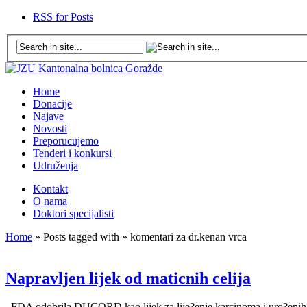
RSS for Posts
Home
Donacije
Najave
Novosti
Preporucujemo
Tenderi i konkursi
Udruženja
Kontakt
O nama
Doktori specijalisti
Home
» Posts tagged with » komentari za dr.kenan vrca
Napravljen lijek od maticnih celija
FDA odobrila DUCORD kao lijek za lije?enje karcinoma i uro?enih ob