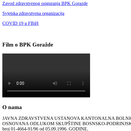
Zavod zdravstvenog osiguranja BPK Gorazde
Svjetska zdravstvena organizacija
COVID 19 u FBiH
Film o BPK Goražde
O nama
JAVNA ZDRAVSTVENA USTANOVA KANTONALNA BOLN
OSNOVANA ODLUKOM SKUPŠTINE BOSNSKO-PODRINJ
broj 01-4664-91/96 od 05.09.1996. GODINE.