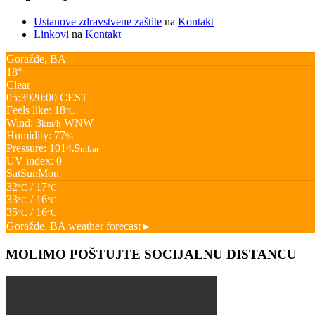
Ustanove zdravstvene zaštite
na
Kontakt
Linkovi
na
Kontakt
Goražde, BA
18°
Clear
05:39
20:00 CEST
Feels like: 18
°C
Wind: 3
WNW
km/h
Humidity: 77
%
Pressure: 1014.9
mbar
UV index: 0
Sat
Sun
Mon
32
/ 17
°C
°C
33
/ 16
°C
°C
35
/ 16
°C
°C
Goražde, BA
weather forecast ▸
MOLIMO POŠTUJTE SOCIJALNU DISTANCU