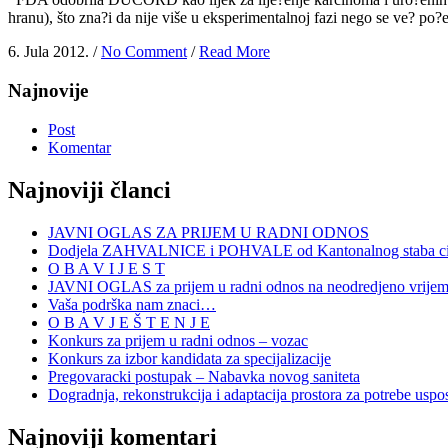
hranu), što zna?i da nije više u eksperimentalnoj fazi nego se ve? po?
6. Jula 2012. /
No Comment
/
Read More
Najnovije
Post
Komentar
Najnoviji članci
JAVNI OGLAS ZA PRIJEM U RADNI ODNOS
Dodjela ZAHVALNICE i POHVALE od Kantonalnog staba civi
O B A V I J E S T
JAVNI OGLAS za prijem u radni odnos na neodredjeno vrije
Vaša podrška nam znaci…
O B A V J E Š T E N J E
Konkurs za prijem u radni odnos – vozac
Konkurs za izbor kandidata za specijalizacije
Pregovaracki postupak – Nabavka novog saniteta
Dogradnja, rekonstrukcija i adaptacija prostora za potrebe uspo
Najnoviji komentari