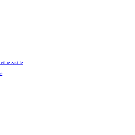
lne zastite
me