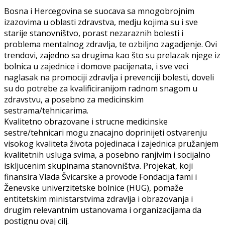
Bosna i Hercegovina se suocava sa mnogobrojnim
izazovima u oblasti zdravstva, medju kojima su i sve
starije stanovništvo, porast nezaraznih bolesti i
problema mentalnog zdravlja, te ozbiljno zagadjenje. Ovi
trendovi, zajedno sa drugima kao što su prelazak njege iz
bolnica u zajednice i domove pacijenata, i sve veci
naglasak na promociji zdravlja i prevenciji bolesti, doveli
su do potrebe za kvalificiranijom radnom snagom u
zdravstvu, a posebno za medicinskim
sestrama/tehnicarima.
Kvalitetno obrazovane i strucne medicinske
sestre/tehnicari mogu znacajno doprinijeti ostvarenju
visokog kvaliteta života pojedinaca i zajednica pružanjem
kvalitetnih usluga svima, a posebno ranjivim i socijalno
iskljucenim skupinama stanovništva. Projekat, koji
finansira Vlada Švicarske a provode Fondacija fami i
Ženevske univerzitetske bolnice (HUG), pomaže
entitetskim ministarstvima zdravlja i obrazovanja i
drugim relevantnim ustanovama i organizacijama da
postignu ovaj cilj.