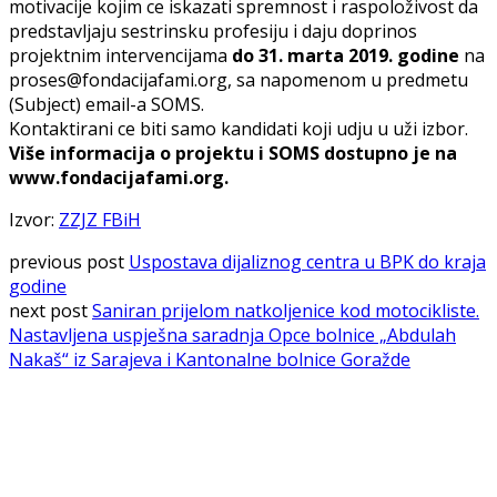
motivacije kojim ce iskazati spremnost i raspoloživost da
predstavljaju sestrinsku profesiju i daju doprinos
projektnim intervencijama
do 31. marta 2019. godine
na
proses@fondacijafami.org, sa napomenom u predmetu
(Subject) email-a SOMS.
Kontaktirani ce biti samo kandidati koji udju u uži izbor.
Više informacija o projektu i SOMS dostupno je na
www.fondacijafami.org.
Izvor:
ZZJZ FBiH
previous post
Uspostava dijaliznog centra u BPK do kraja
godine
next post
Saniran prijelom natkoljenice kod motocikliste.
Nastavljena uspješna saradnja Opce bolnice „Abdulah
Nakaš“ iz Sarajeva i Kantonalne bolnice Goražde