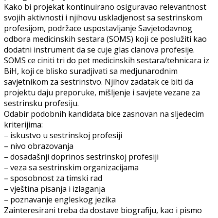
Kako bi projekat kontinuirano osiguravao relevantnost
svojih aktivnosti i njihovu uskladjenost sa sestrinskom
profesijom, podržace uspostavljanje Savjetodavnog
odbora medicinskih sestara (SOMS) koji ce poslužiti kao
dodatni instrument da se cuje glas clanova profesije.
SOMS ce ciniti tri do pet medicinskih sestara/tehnicara iz
BiH, koji ce blisko suradjivati sa medjunarodnim
savjetnikom za sestrinstvo. Njihov zadatak ce biti da
projektu daju preporuke, mišljenje i savjete vezane za
sestrinsku profesiju.
Odabir podobnih kandidata bice zasnovan na sljedecim
kriterijima:
– iskustvo u sestrinskoj profesiji
– nivo obrazovanja
– dosadašnji doprinos sestrinskoj profesiji
– veza sa sestrinskim organizacijama
– sposobnost za timski rad
– vještina pisanja i izlaganja
– poznavanje engleskog jezika
Zainteresirani treba da dostave biografiju, kao i pismo