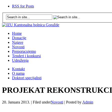
RSS for Posts
Home
Donacije
Najave
Novosti
Preporucujemo
Tenderi i konkursi
Udruženja
Kontakt
O nama
Doktori specijalisti
PROJEKAT REKONSTRUKCI
20. Januara 2013. |
Filed under
Novosti
|
Posted by
Admin