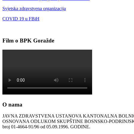
Svjetska zdravstvena organizacija
COVID 19 u FBiH
Film o BPK Goražde
O nama
JAVNA ZDRAVSTVENA USTANOVA KANTONALNA BOLN
OSNOVANA ODLUKOM SKUPŠTINE BOSNSKO-PODRINJ
broj 01-4664-91/96 od 05.09.1996. GODINE.