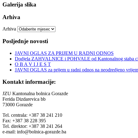
Galerija slika
Arhiva
Arhiva
Posljednje novosti
JAVNI OGLAS ZA PRIJEM U RADNI ODNOS
Dodjela ZAHVALNICE i POHVALE od Kantonalnog staba civi
O B A V I J E S T
JAVNI OGLAS za prijem u radni odnos na neodredjeno vrije
Kontakt informacije:
JZU Kantonalna bolnica Gorazde
Ferida Dizdarevica bb
73000 Gorazde
Tel. centrala: +387 38 241 210
Fax: +387 38 228 395
Tel. direktor: +387 38 241 264
e-mail: info@bolnica-gorazde.ba