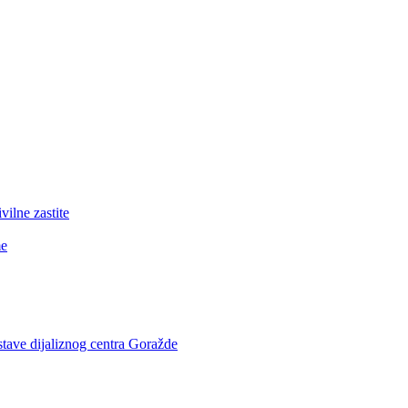
lne zastite
me
stave dijaliznog centra Goražde