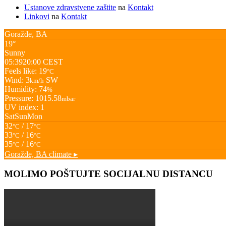
Ustanove zdravstvene zaštite
na
Kontakt
Linkovi
na
Kontakt
Goražde, BA
19°
Sunny
05:39
20:00 CEST
Feels like: 19
°C
Wind: 3
SW
km/h
Humidity: 74
%
Pressure: 1015.58
mbar
UV index: 1
Sat
Sun
Mon
32
/ 17
°C
°C
33
/ 16
°C
°C
35
/ 16
°C
°C
Goražde, BA
climate ▸
MOLIMO POŠTUJTE SOCIJALNU DISTANCU