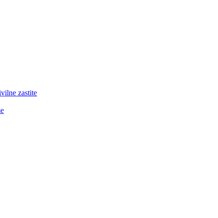
lne zastite
me