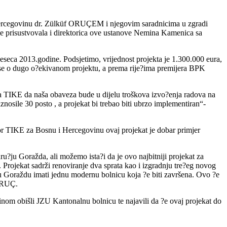
Hercegovinu dr. Zülküf ORUÇEM i njegovim saradnicima u zgradi
e prisustvovala i direktorica ove ustanove Nemina Kamenica sa
eseca 2013.godine. Podsjetimo, vrijednost projekta je 1.300.000 eura,
i se o dugo o?ekivanom projektu, a prema rije?ima premijera BPK
ra TIKE da naša obaveza bude u dijelu troškova izvo?enja radova na
osile 30 posto , a projekat bi trebao biti ubrzo implementiran“-
ktor TIKE za Bosnu i Hercegovinu ovaj projekat je dobar primjer
u?ju Goražda, ali možemo ista?i da je ovo najbitniji projekat za
rojekat sadrži renoviranje dva sprata kao i izgradnju tre?eg novog
i u Goraždu imati jednu modernu bolnicu koja ?e biti završena. Ovo ?e
 ORUÇ.
?inom obišli JZU Kantonalnu bolnicu te najavili da ?e ovaj projekat do