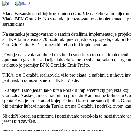
Vlada Bosansko-podrinjskog kantona Goražde na ?elu sa premijerom
Vlade BPK Goražde. Na sastanku je razgovarano o implementaciji proj
saradnicima.
Na sastanku je razgovarano o samim detaljima implementacije projekta 
a TIKA bi finansirala 70 posto ukupne vrijednosti projekta, dok bi B
Goražde Emira Frašta, ubrzo bi trebao biti implementiran.
„Ovo je nastavak saradnje i mislim da smo blizu tome da implementira
opremanju gasnih instalacija, tako da ?emo u sobama, salama, Urgentno
istaknuo je premijer BPK Goražde Emir Frašto.
TIKA je u Goraždu realizovala više projekata, a najbitnija njihova in
partnerskih odnosa izme?u TIKE i Vlade.
„Zabilježili smo jedan jako bitan korak u implementaciji projekta koj
Goražde. Nastavljamo sa radom na projektu Kantonalne bolnice u Gora
sprata. Ovo je projekat od kojeg ?e imati koristi ne samo ljudi iz Go
biti primjer ljubavi naroda Turske prema Goraždu i podrška ovom k
Slijede?i koraci su priprema i potpisivanje protokola te raspisivanje 
jeseni biti završen.