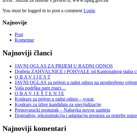
Izvor: Služba za odnose s javnoš?u, www.bpkg.gov.ba
You must be logged in to post a comment
Login
Najnovije
Post
Komentar
Najnoviji članci
JAVNI OGLAS ZA PRIJEM U RADNI ODNOS
Dodjela ZAHVALNICE i POHVALE od Kantonalnog staba civi
O B A V I J E S T
JAVNI OGLAS za prijem u radni odnos na neodredjeno vrije
Vaša podrška nam znaci…
O B A V J E Š T E N J E
Konkurs za prijem u radni odnos – vozac
Konkurs za izbor kandidata za specijalizacije
Pregovaracki postupak – Nabavka novog saniteta
Dogradnja, rekonstrukcija i adaptacija prostora za potrebe uspo
Najnoviji komentari