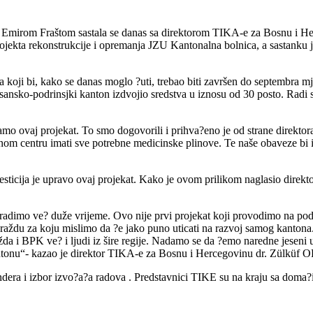
 Emirom Fraštom sastala se danas sa direktorom TIKA-e za Bosnu i 
ekta rekonstrukcije i opremanja JZU Kantonalna bolnica, a sastanku j
koji bi, kako se danas moglo ?uti, trebao biti završen do septembra mj
osansko-podrinsjki kanton izdvojio sredstva u iznosu od 30 posto. Rad
mo ovaj projekat. To smo dogovorili i prihva?eno je od strane direkto
m centru imati sve potrebne medicinske plinove. Te naše obaveze bi izn
vesticija je upravo ovaj projekat. Kako je ovom prilikom naglasio dire
i radimo ve? duže vrijeme. Ovo nije prvi projekat koji provodimo na podr
ždu za koju mislimo da ?e jako puno uticati na razvoj samog kantona. P
ražda i BPK ve? i ljudi iz šire regije. Nadamo se da ?emo naredne jesen
antonu“- kazao je direktor TIKA-e za Bosnu i Hercegovinu dr. Zülküf
tendera i izbor izvo?a?a radova . Predstavnici TIKE su na kraju sa doma