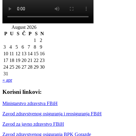
August 2026
P
U
S
Č
P
S
N
1
2
3
4
5
6
7
8
9
10
11
12
13
14
15
16
17
18
19
20
21
22
23
24
25
26
27
28
29
30
31
« apr
Korisni linkovi:
Ministarstvo zdravstva FBiH
Zavod zdravstvenog osiguranja i reosiguranja FBiH
Zavod za javno zdravstvo FBiH
Zavod zdravstvenog osiguranja BPK Gorazde