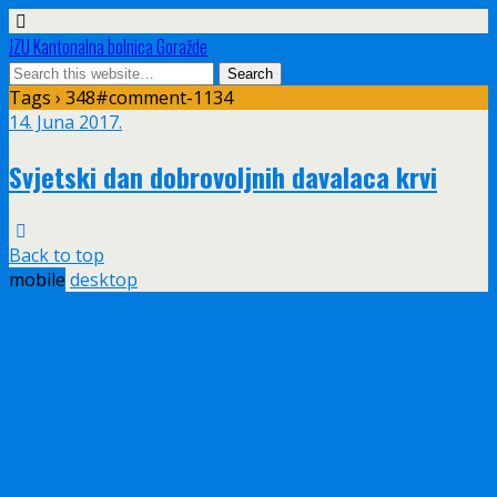
JZU Kantonalna bolnica Goražde
Tags › 348#comment-1134
14. Juna 2017.
Svjetski dan dobrovoljnih davalaca krvi
Back to top
mobile
desktop