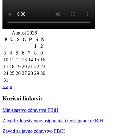
August 2026
P
U
S
Č
P
S
N
1
2
3
4
5
6
7
8
9
10
11
12
13
14
15
16
17
18
19
20
21
22
23
24
25
26
27
28
29
30
31
« apr
Korisni linkovi:
Ministarstvo zdravstva FBiH
Zavod zdravstvenog osiguranja i reosiguranja FBiH
Zavod za javno zdravstvo FBiH