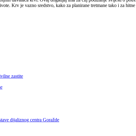
te. Krv je vazno sredstvo, kako za planirane tretmane tako i za hitn
lne zastite
me
stave dijaliznog centra Goražde