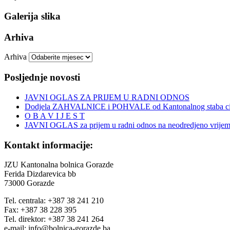
Galerija slika
Arhiva
Arhiva
Posljednje novosti
JAVNI OGLAS ZA PRIJEM U RADNI ODNOS
Dodjela ZAHVALNICE i POHVALE od Kantonalnog staba civi
O B A V I J E S T
JAVNI OGLAS za prijem u radni odnos na neodredjeno vrije
Kontakt informacije:
JZU Kantonalna bolnica Gorazde
Ferida Dizdarevica bb
73000 Gorazde
Tel. centrala: +387 38 241 210
Fax: +387 38 228 395
Tel. direktor: +387 38 241 264
e-mail: info@bolnica-gorazde.ba