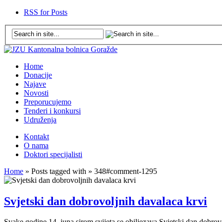
RSS for Posts
Home
Donacije
Najave
Novosti
Preporucujemo
Tenderi i konkursi
Udruženja
Kontakt
O nama
Doktori specijalisti
Home
» Posts tagged with » 348#comment-1295
Svjetski dan dobrovoljnih davalaca krvi
Svake godine 14. juna sirom svijeta se obiljezava Svjetski dan dobrovo