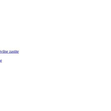
lne zastite
me