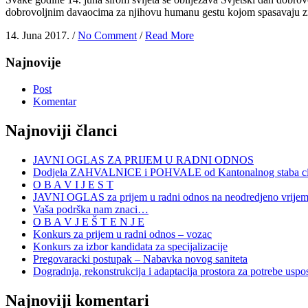
dobrovoljnim davaocima za njihovu humanu gestu kojom spasavaju zivo
14. Juna 2017. /
No Comment
/
Read More
Najnovije
Post
Komentar
Najnoviji članci
JAVNI OGLAS ZA PRIJEM U RADNI ODNOS
Dodjela ZAHVALNICE i POHVALE od Kantonalnog staba civi
O B A V I J E S T
JAVNI OGLAS za prijem u radni odnos na neodredjeno vrije
Vaša podrška nam znaci…
O B A V J E Š T E N J E
Konkurs za prijem u radni odnos – vozac
Konkurs za izbor kandidata za specijalizacije
Pregovaracki postupak – Nabavka novog saniteta
Dogradnja, rekonstrukcija i adaptacija prostora za potrebe uspo
Najnoviji komentari