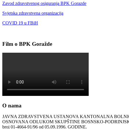
Zavod zdravstvenog osiguranja BPK Gorazde
Svjetska zdravstvena organizacija
COVID 19 u FBiH
Film o BPK Goražde
O nama
JAVNA ZDRAVSTVENA USTANOVA KANTONALNA BOLN
OSNOVANA ODLUKOM SKUPŠTINE BOSNSKO-PODRINJ
broj 01-4664-91/96 od 05.09.1996. GODINE.