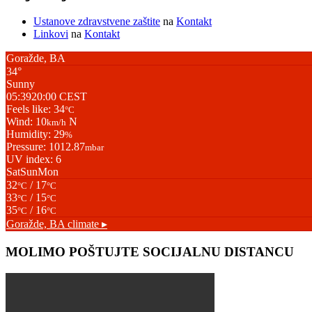
Ustanove zdravstvene zaštite
na
Kontakt
Linkovi
na
Kontakt
Goražde, BA
34°
Sunny
05:39
20:00 CEST
Feels like: 34
°C
Wind: 10
N
km/h
Humidity: 29
%
Pressure: 1012.87
mbar
UV index: 6
Sat
Sun
Mon
32
/ 17
°C
°C
33
/ 15
°C
°C
35
/ 16
°C
°C
Goražde, BA
climate ▸
MOLIMO POŠTUJTE SOCIJALNU DISTANCU