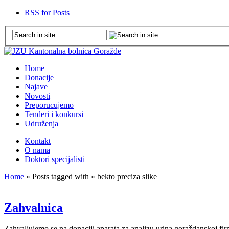
RSS for Posts
Home
Donacije
Najave
Novosti
Preporucujemo
Tenderi i konkursi
Udruženja
Kontakt
O nama
Doktori specijalisti
Home
» Posts tagged with » bekto preciza slike
Zahvalnica
Zahvaljujemo se na donaciji aparata za analizu urina goraždanskoj fir