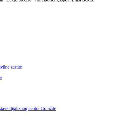
lne zastite
me
stave dijaliznog centra Goražde