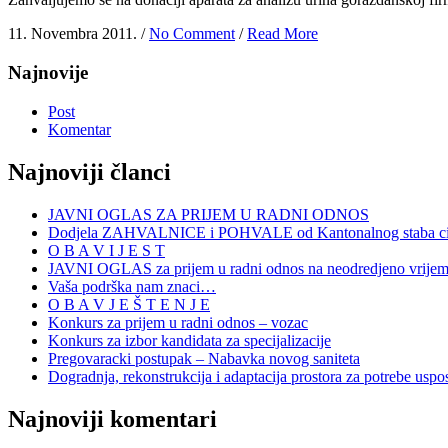
11. Novembra 2011. /
No Comment
/
Read More
Najnovije
Post
Komentar
Najnoviji članci
JAVNI OGLAS ZA PRIJEM U RADNI ODNOS
Dodjela ZAHVALNICE i POHVALE od Kantonalnog staba civi
O B A V I J E S T
JAVNI OGLAS za prijem u radni odnos na neodredjeno vrije
Vaša podrška nam znaci…
O B A V J E Š T E N J E
Konkurs za prijem u radni odnos – vozac
Konkurs za izbor kandidata za specijalizacije
Pregovaracki postupak – Nabavka novog saniteta
Dogradnja, rekonstrukcija i adaptacija prostora za potrebe uspo
Najnoviji komentari