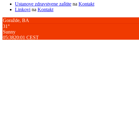
Ustanove zdravstvene zaštite
na
Kontakt
Linkovi
na
Kontakt
Goražde, BA
31°
Sunny
05:38
20:01 CEST
Feels like: 31
°C
Wind: 10
NNE
km/h
Humidity: 35
%
Pressure: 1012.87
mbar
UV index: 0
Fri
Sat
Sun
33
/ 16
°C
°C
32
/ 16
°C
°C
33
/ 16
°C
°C
Goražde, BA
climate ▸
MOLIMO POŠTUJTE SOCIJALNU DISTANCU