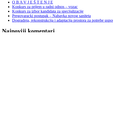
O B A V J E Š T E N J E
Konkurs za prijem u radni odnos – vozac
Konkurs za izbor kandidata za specijalizacije
Pregovaracki postupak – Nabavka novog saniteta
Dogradnja, rekonstrukcija i adaptacija prostora za potrebe uspo
Najnoviji komentari
Ustanove zdravstvene zaštite
na
Kontakt
Linkovi
na
Kontakt
Goražde, BA
25°
Sunny
05:39
20:00 CEST
Feels like: 25
°C
Wind: 2
WSW
km/h
Humidity: 61
%
Pressure: 1014.9
mbar
UV index: 4
Sat
Sun
Mon
32
/ 16
°C
°C
33
/ 15
°C
°C
35
/ 16
°C
°C