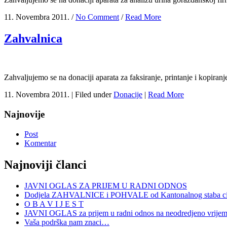
11. Novembra 2011. /
No Comment
/
Read More
Zahvalnica
Zahvaljujemo se na donaciji aparata za faksiranje, printanje i kopira
11. Novembra 2011. |
Filed under
Donacije
|
Read More
Najnovije
Post
Komentar
Najnoviji članci
JAVNI OGLAS ZA PRIJEM U RADNI ODNOS
Dodjela ZAHVALNICE i POHVALE od Kantonalnog staba civi
O B A V I J E S T
JAVNI OGLAS za prijem u radni odnos na neodredjeno vrije
Vaša podrška nam znaci…