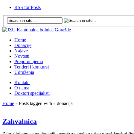
RSS for Posts
Home
Donacije
Najave
Novosti
Preporucujemo
Tenderi i konkursi
Udruženja
Kontakt
O nama
Doktori specijalisti
Home
» Posts tagged with » donacija
Zahvalnica
Zahvaljujemo se na donaciji aparata za analizu urina goraždanskoj fir