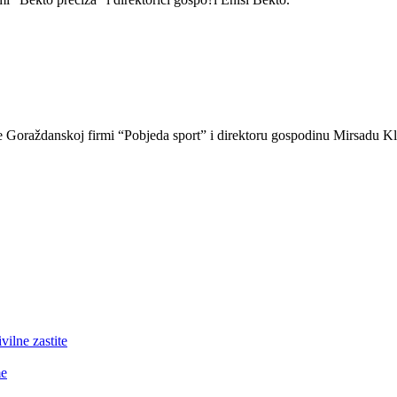
nje Goraždanskoj firmi “Pobjeda sport” i direktoru gospodinu Mirsadu K
lne zastite
me