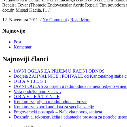
Repair i Tevar (Thoracic Endovascular Aortic Repair).Tim povodom od
doc.dr. Mirsad Kacila, […]
12. Novembra 2011. /
No Comment
/
Read More
Najnovije
Post
Komentar
Najnoviji članci
JAVNI OGLAS ZA PRIJEM U RADNI ODNOS
Dodjela ZAHVALNICE i POHVALE od Kantonalnog staba civi
O B A V I J E S T
JAVNI OGLAS za prijem u radni odnos na neodredjeno vrije
Vaša podrška nam znaci…
O B A V J E Š T E N J E
Konkurs za prijem u radni odnos – vozac
Konkurs za izbor kandidata za specijalizacije
Pregovaracki postupak – Nabavka novog saniteta
Dogradnja, rekonstrukcija i adaptacija prostora za potrebe uspo