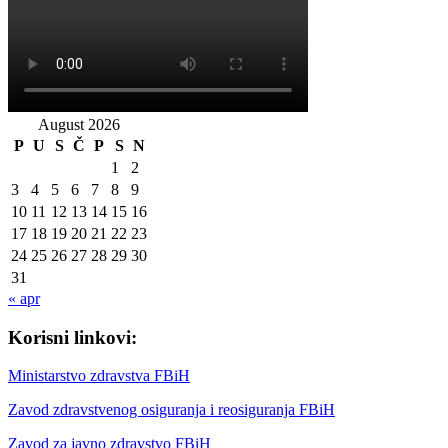
August 2026
P
U
S
Č
P
S
N
1
2
3
4
5
6
7
8
9
10
11
12
13
14
15
16
17
18
19
20
21
22
23
24
25
26
27
28
29
30
31
« apr
Korisni linkovi:
Ministarstvo zdravstva FBiH
Zavod zdravstvenog osiguranja i reosiguranja FBiH
Zavod za javno zdravstvo FBiH