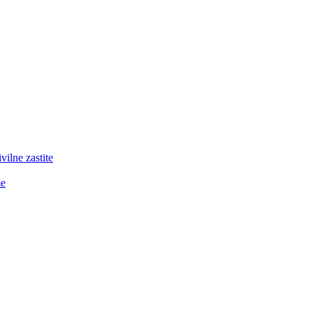
lne zastite
me