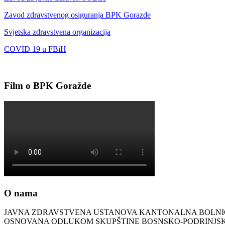
Zavod zdravstvenog osiguranja BPK Gorazde
Svjetska zdravstvena organizacija
COVID 19 u FBiH
Film o BPK Goražde
O nama
JAVNA ZDRAVSTVENA USTANOVA KANTONALNA BOLN
OSNOVANA ODLUKOM SKUPŠTINE BOSNSKO-PODRINJ