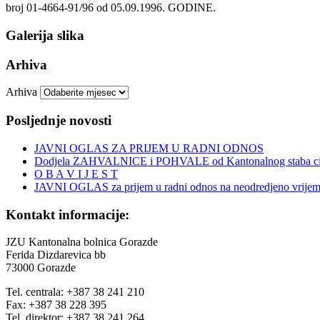
broj 01-4664-91/96 od 05.09.1996. GODINE.
Galerija slika
Arhiva
Arhiva
Posljednje novosti
JAVNI OGLAS ZA PRIJEM U RADNI ODNOS
Dodjela ZAHVALNICE i POHVALE od Kantonalnog staba civi
O B A V I J E S T
JAVNI OGLAS za prijem u radni odnos na neodredjeno vrije
Kontakt informacije:
JZU Kantonalna bolnica Gorazde
Ferida Dizdarevica bb
73000 Gorazde
Tel. centrala: +387 38 241 210
Fax: +387 38 228 395
Tel. direktor: +387 38 241 264