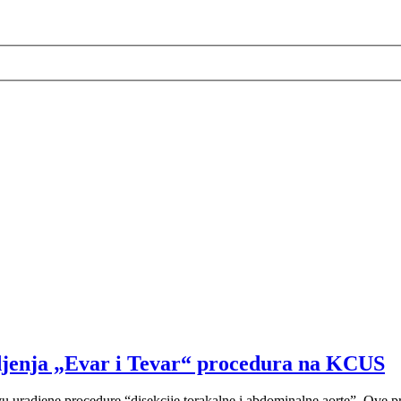
djenja „Evar i Tevar“ procedura na KCUS
evu uradjene procedure “disekcije torakalne i abdominalne aorte”. Ov