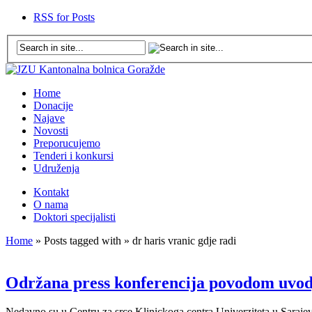
RSS for Posts
Home
Donacije
Najave
Novosti
Preporucujemo
Tenderi i konkursi
Udruženja
Kontakt
O nama
Doktori specijalisti
Home
» Posts tagged with » dr haris vranic gdje radi
Održana press konferencija povodom uvo
Nedavno su u Centru za srce Klinickoga centra Univerziteta u Saraj