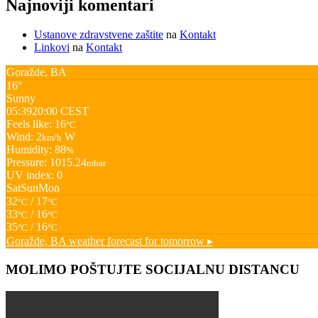
Najnoviji komentari
Ustanove zdravstvene zaštite
na
Kontakt
Linkovi
na
Kontakt
Goražde, BA
16°
Sunny
05:39
20:00 CEST
Feels like: 16
°C
Wind: 2
W
km/h
Humidity: 88
%
Pressure: 1015.24
mbar
UV index: 0
Sat
Sun
Mon
32
/ 17
°C
°C
33
/ 16
°C
°C
35
/ 16
°C
°C
Goražde, BA
weather forecast for tomorrow ▸
MOLIMO POŠTUJTE SOCIJALNU DISTANCU