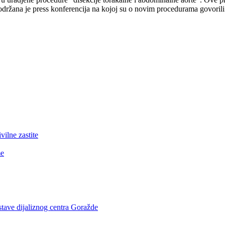
ržana je press konferencija na kojoj su o novim procedurama govorili
lne zastite
me
stave dijaliznog centra Goražde