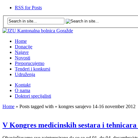
RSS for Posts
Home
Donacije
Najave
Novosti
Preporucujemo
Tenderi i konkursi
Udruženja
Kontakt
O nama
Doktori specijalisti
Home
» Posts tagged with » kongres sarajevo 14-16 november 2012
V Kongres medicinskih sestara i tehnicara
Obavještavamo sve zainteresirane da ce se od 01. do 04. de