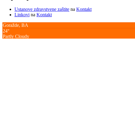
Ustanove zdravstvene zaštite
na
Kontakt
Linkovi
na
Kontakt
Goražde, BA
24°
Partly Cloudy
05:40
19:58 CEST
Feels like: 24
°C
Wind: 6
N
km/h
Humidity: 75
%
Pressure: 1017.95
mbar
UV index: 0
Sun
Mon
Tue
32
/ 13
°C
°C
34
/ 13
°C
°C
35
/ 16
°C
°C
Goražde, BA
10 days weather forecast ▸
MOLIMO POŠTUJTE SOCIJALNU DISTANCU