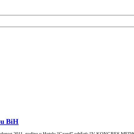
 u BiH
cambra/studenog 2011. godine u Hotelu “Grand” održati: “V KO