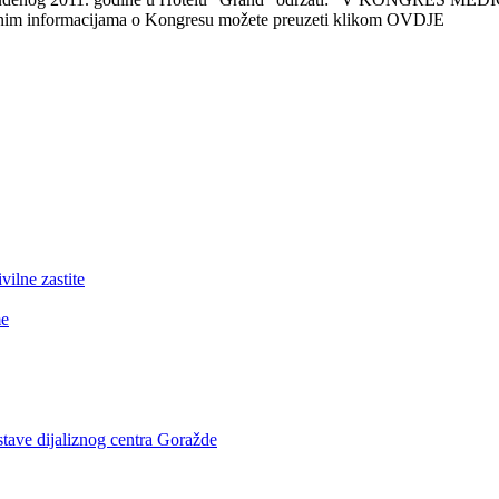
informacijama o Kongresu možete preuzeti klikom OVDJE
lne zastite
me
stave dijaliznog centra Goražde