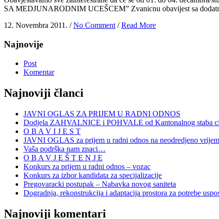
SA MEDJUNARODNIM UCEŠCEM” Zvanicnu obavijest sa dodatnim 
12. Novembra 2011. /
No Comment
/
Read More
Najnovije
Post
Komentar
Najnoviji članci
JAVNI OGLAS ZA PRIJEM U RADNI ODNOS
Dodjela ZAHVALNICE i POHVALE od Kantonalnog staba civi
O B A V I J E S T
JAVNI OGLAS za prijem u radni odnos na neodredjeno vrije
Vaša podrška nam znaci…
O B A V J E Š T E N J E
Konkurs za prijem u radni odnos – vozac
Konkurs za izbor kandidata za specijalizacije
Pregovaracki postupak – Nabavka novog saniteta
Dogradnja, rekonstrukcija i adaptacija prostora za potrebe uspo
Najnoviji komentari