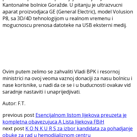
Kantonalne bolnice Goražde. U pitanju je ultrazvucni
aparat proizvodjaca GE (General Electric), model Volusion
P8, sa 3D/4D tehnologijom u realnom vremenu i
mogucnoscu prenosa datoteke na USB eksterni medij.
Ovim putem zelimo se zahvaliti Vladi BPK i resornoj
ministrici na ovoj veoma vaznoj donaciji za nasu bolnicu i
nase korisnike, u nadi da ce se i u buducnosti ovakav vid
saradnje nastaviti i unaprijedjivati.
Autor: F.T.
previous post
Esencijalnom listom lijekova preuzeta je
kompletna obavezujuca A Lista lijekova FBiH
next post
K O N K U R S za izbor kandidata za pohadjanje
obuke za rad u hemodijaliznom centru