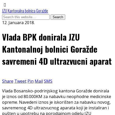
JZU Kantonalna bolnica Goražde
12. Januara 2018.
Vlada BPK donirala JZU
Kantonalnoj bolnici Goražde
savremeni 4D ultrazvucni aparat
Share
Tweet
Pin
Mail
SMS
Vlada Bosansko-podrinjskog kantona Goražde donirala
je iznos od 80.000KM za nabavku neophodne medicinske
opreme. Navedeni iznos je iskorišten za nabavku novog,
savremenog 4D ultrazvucnog aparata koji je instaliran i
pušten u upotrebu na porodjajnom odjelu JZU