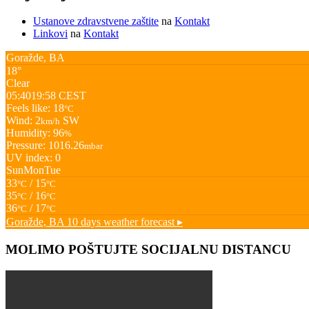
Ustanove zdravstvene zaštite
na
Kontakt
Linkovi
na
Kontakt
Goražde, BA
18°
Clear
05:40
19:58 CEST
Feels like: 18
°C
Wind: 2
SW
km/h
Humidity: 96
%
Pressure: 1016.26
mbar
UV index: 0
Sun
Mon
Tue
33
/ 15
°C
°C
35
/ 16
°C
°C
36
/ 17
°C
°C
Goražde, BA
10 days weather forecast ▸
MOLIMO POŠTUJTE SOCIJALNU DISTANCU