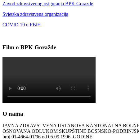
Zavod zdravstvenog osiguranja BPK Gorazde
Svjetska zdravstvena organizacija
COVID 19 u FBiH
Film o BPK Goražde
O nama
JAVNA ZDRAVSTVENA USTANOVA KANTONALNA BOLN
OSNOVANA ODLUKOM SKUPŠTINE BOSNSKO-PODRINJ
broj 01-4664-91/96 od 05.09.1996. GODINE.