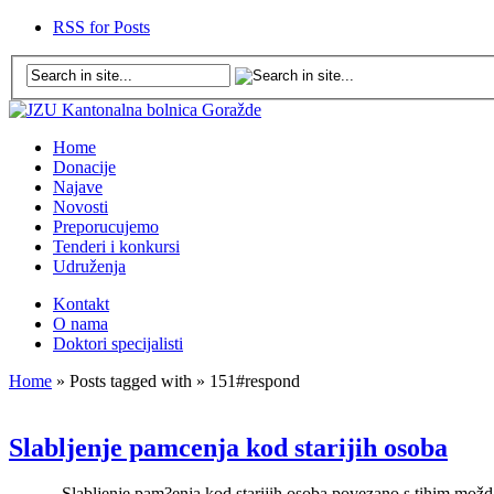
RSS for Posts
Home
Donacije
Najave
Novosti
Preporucujemo
Tenderi i konkursi
Udruženja
Kontakt
O nama
Doktori specijalisti
Home
» Posts tagged with » 151#respond
Slabljenje pamcenja kod starijih osoba
Slabljenje pam?enja kod starijih osoba povezano s tihim moždanim