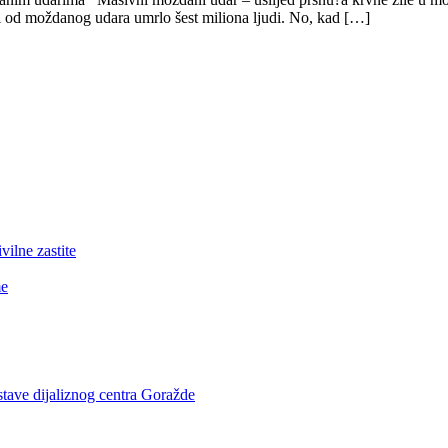
i od moždanog udara umrlo šest miliona ljudi. No, kad […]
lne zastite
me
stave dijaliznog centra Goražde