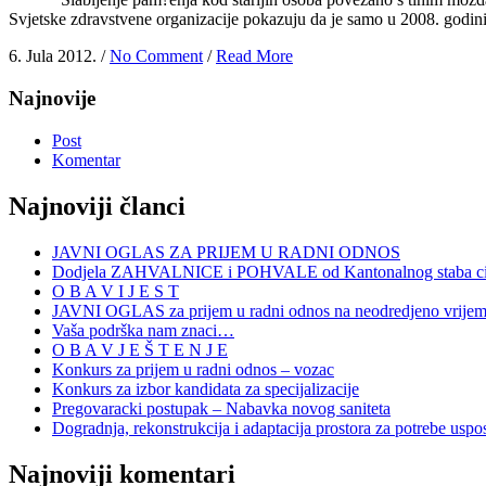
Svjetske zdravstvene organizacije pokazuju da je samo u 2008. godin
6. Jula 2012. /
No Comment
/
Read More
Najnovije
Post
Komentar
Najnoviji članci
JAVNI OGLAS ZA PRIJEM U RADNI ODNOS
Dodjela ZAHVALNICE i POHVALE od Kantonalnog staba civi
O B A V I J E S T
JAVNI OGLAS za prijem u radni odnos na neodredjeno vrije
Vaša podrška nam znaci…
O B A V J E Š T E N J E
Konkurs za prijem u radni odnos – vozac
Konkurs za izbor kandidata za specijalizacije
Pregovaracki postupak – Nabavka novog saniteta
Dogradnja, rekonstrukcija i adaptacija prostora za potrebe uspo
Najnoviji komentari