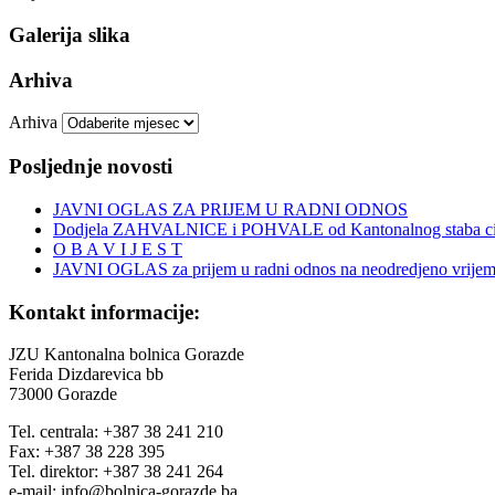
Galerija slika
Arhiva
Arhiva
Posljednje novosti
JAVNI OGLAS ZA PRIJEM U RADNI ODNOS
Dodjela ZAHVALNICE i POHVALE od Kantonalnog staba civi
O B A V I J E S T
JAVNI OGLAS za prijem u radni odnos na neodredjeno vrije
Kontakt informacije:
JZU Kantonalna bolnica Gorazde
Ferida Dizdarevica bb
73000 Gorazde
Tel. centrala: +387 38 241 210
Fax: +387 38 228 395
Tel. direktor: +387 38 241 264
e-mail: info@bolnica-gorazde.ba