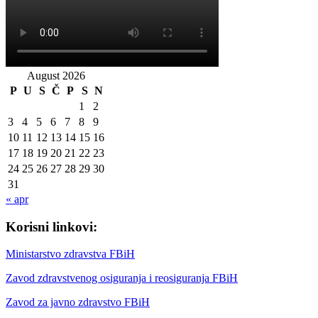
August 2026
P
U
S
Č
P
S
N
1
2
3
4
5
6
7
8
9
10
11
12
13
14
15
16
17
18
19
20
21
22
23
24
25
26
27
28
29
30
31
« apr
Korisni linkovi:
Ministarstvo zdravstva FBiH
Zavod zdravstvenog osiguranja i reosiguranja FBiH
Zavod za javno zdravstvo FBiH