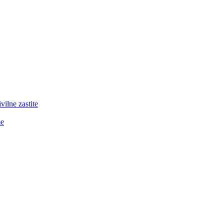
lne zastite
me