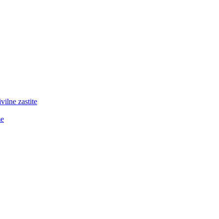
lne zastite
me