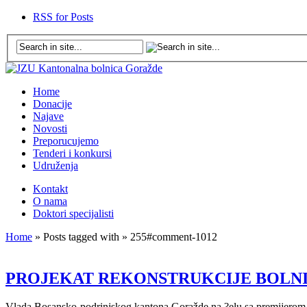
RSS for Posts
Home
Donacije
Najave
Novosti
Preporucujemo
Tenderi i konkursi
Udruženja
Kontakt
O nama
Doktori specijalisti
Home
» Posts tagged with » 255#comment-1012
PROJEKAT REKONSTRUKCIJE BOLN
Vlada Bosansko-podrinjskog kantona Goražde na ?elu sa premijerom