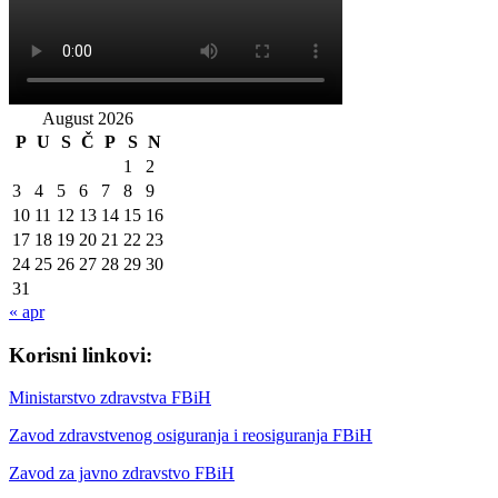
August 2026
P
U
S
Č
P
S
N
1
2
3
4
5
6
7
8
9
10
11
12
13
14
15
16
17
18
19
20
21
22
23
24
25
26
27
28
29
30
31
« apr
Korisni linkovi:
Ministarstvo zdravstva FBiH
Zavod zdravstvenog osiguranja i reosiguranja FBiH
Zavod za javno zdravstvo FBiH