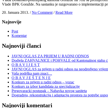
Vlade BPK Goražde. Na sastanku je razgovarano o implementaciji pro
20. Januara 2013. /
No Comment
/
Read More
Najnovije
Post
Komentar
Najnoviji članci
JAVNI OGLAS ZA PRIJEM U RADNI ODNOS
Dodjela ZAHVALNICE i POHVALE od Kantonalnog staba civi
O B A V I J E S T
JAVNI OGLAS za prijem u radni odnos na neodredjeno vrije
Vaša podrška nam znaci…
O B A V J E Š T E N J E
Konkurs za prijem u radni odnos – vozac
Konkurs za izbor kandidata za specijalizacije
Pregovaracki postupak – Nabavka novog saniteta
Dogradnja, rekonstrukcija i adaptacija prostora za potrebe uspo
Najnoviji komentari