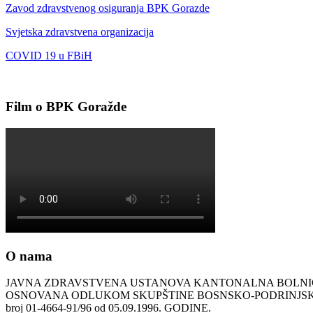
Zavod zdravstvenog osiguranja BPK Gorazde
Svjetska zdravstvena organizacija
COVID 19 u FBiH
Film o BPK Goražde
O nama
JAVNA ZDRAVSTVENA USTANOVA KANTONALNA BOLN
OSNOVANA ODLUKOM SKUPŠTINE BOSNSKO-PODRINJ
broj 01-4664-91/96 od 05.09.1996. GODINE.