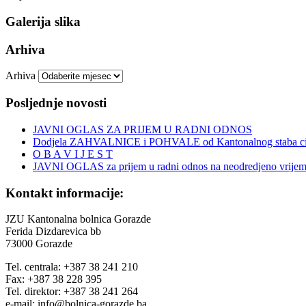
Galerija slika
Arhiva
Arhiva
Posljednje novosti
JAVNI OGLAS ZA PRIJEM U RADNI ODNOS
Dodjela ZAHVALNICE i POHVALE od Kantonalnog staba civi
O B A V I J E S T
JAVNI OGLAS za prijem u radni odnos na neodredjeno vrije
Kontakt informacije:
JZU Kantonalna bolnica Gorazde
Ferida Dizdarevica bb
73000 Gorazde
Tel. centrala: +387 38 241 210
Fax: +387 38 228 395
Tel. direktor: +387 38 241 264
e-mail: info@bolnica-gorazde.ba