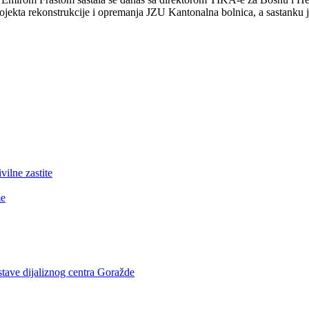
jekta rekonstrukcije i opremanja JZU Kantonalna bolnica, a sastanku 
lne zastite
me
stave dijaliznog centra Goražde