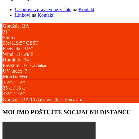
Ustanove zdravstvene zaštite
na
Kontakt
Linkovi
na
Kontakt
Goražde, BA
31°
Sunny
05:41
19:57 CEST
Feels like: 31
°C
Wind: 11
E
km/h
Humidity: 34
%
Pressure: 1017.27
mbar
UV index: 7
Mon
Tue
Wed
35
/ 15
°C
°C
35
/ 16
°C
°C
33
/ 16
°C
°C
Goražde, BA
10 days weather forecast ▸
MOLIMO POŠTUJTE SOCIJALNU DISTANCU