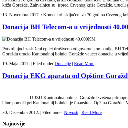
križa Goražde. Zahvalnicu su, ispred Crvenog križa Goražde, urucil
13. Novembra 2017. /
Komentari isključeni
za 70 godina Crvenog kr
Donacija BH Telecom-a u vrijednosti 40.
Potvrdjujuci zasluženi epitet društveno odgovorne kompanije, BH Tel
Goraždu urucio Kantonalnoj bolnici Goražde vaucer donacije u vrijed
19. Maja 2017. |
Filed under
Donacije
|
Read More
Donacija EKG aparata od Opštine Goražd
U JZU Kantonalna bolnica Goražde izvršena primopredaja veoma 
hitne pomo?i pri Kantonalnij bolnici je finansirala Op?ina Goražde.
30. Decembra 2012. |
Filed under
Novosti
|
Read More
Najnovije