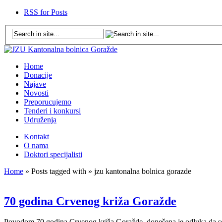
RSS for Posts
Home
Donacije
Najave
Novosti
Preporucujemo
Tenderi i konkursi
Udruženja
Kontakt
O nama
Doktori specijalisti
Home
» Posts tagged with » jzu kantonalna bolnica gorazde
70 godina Crvenog križa Goražde
Povodom 70 godina Crvenog križa Goražde, donešena je odluka da se d