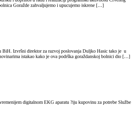
 bolnica Goražde zahvaljujemo i upucujemo iskrene […]
 BiH. Izvršni direktor za razvoj poslovanja Duljko Hasic tako je u
novinarima istakao kako je ova podrška goraždanskoj bolnici dio […]
menijem digitalnom EKG aparatu ?iju kupovinu za potrebe Službe