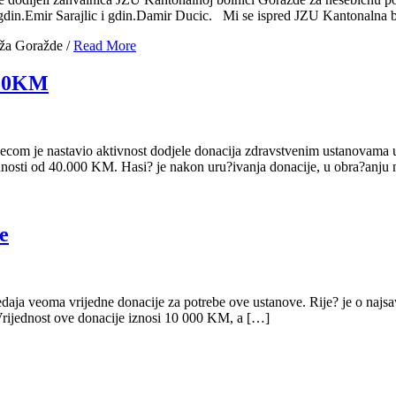
i gdin.Emir Sarajlic i gdin.Damir Ducic. Mi se ispred JZU Kantonalna
iža Goražde
/
Read More
000KM
ecom je nastavio aktivnost dodjele donacija zdravstvenim ustanovama u
nosti od 40.000 KM. Hasi? je nakon uru?ivanja donacije, u obra?anju 
e
vrijedne donacije za potrebe ove ustanove. Rije? je o najsavre
 Vrijednost ove donacije iznosi 10 000 KM, a […]