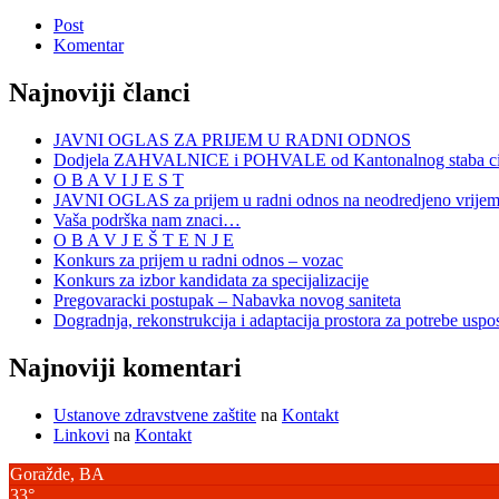
Post
Komentar
Najnoviji članci
JAVNI OGLAS ZA PRIJEM U RADNI ODNOS
Dodjela ZAHVALNICE i POHVALE od Kantonalnog staba civi
O B A V I J E S T
JAVNI OGLAS za prijem u radni odnos na neodredjeno vrije
Vaša podrška nam znaci…
O B A V J E Š T E N J E
Konkurs za prijem u radni odnos – vozac
Konkurs za izbor kandidata za specijalizacije
Pregovaracki postupak – Nabavka novog saniteta
Dogradnja, rekonstrukcija i adaptacija prostora za potrebe uspo
Najnoviji komentari
Ustanove zdravstvene zaštite
na
Kontakt
Linkovi
na
Kontakt
Goražde, BA
33°