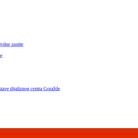
lne zastite
me
stave dijaliznog centra Goražde