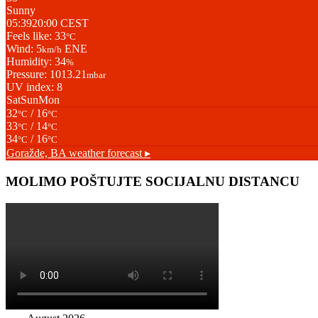
Sunny
05:39
20:00 CEST
Feels like: 33
°C
Wind: 5
ENE
km/h
Humidity: 34
%
Pressure: 1013.21
mbar
UV index: 8
Sat
Sun
Mon
32
/ 16
°C
°C
33
/ 14
°C
°C
34
/ 16
°C
°C
Goražde, BA
weather forecast ▸
MOLIMO POŠTUJTE SOCIJALNU DISTANCU