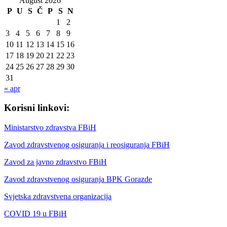
August 2026
P
U
S
Č
P
S
N
1
2
3
4
5
6
7
8
9
10
11
12
13
14
15
16
17
18
19
20
21
22
23
24
25
26
27
28
29
30
31
« apr
Korisni linkovi:
Ministarstvo zdravstva FBiH
Zavod zdravstvenog osiguranja i reosiguranja FBiH
Zavod za javno zdravstvo FBiH
Zavod zdravstvenog osiguranja BPK Gorazde
Svjetska zdravstvena organizacija
COVID 19 u FBiH