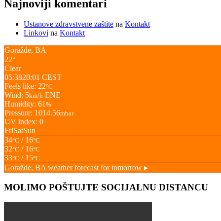
Najnoviji komentari
Ustanove zdravstvene zaštite
na
Kontakt
Linkovi
na
Kontakt
Goražde, BA
22°
Clear
05:38
20:01 CEST
Feels like: 22
°C
Wind: 5
ENE
km/h
Humidity: 61
%
Pressure: 1014.56
mbar
UV index: 0
Fri
Sat
Sun
34
/ 16
°C
°C
32
/ 16
°C
°C
33
/ 15
°C
°C
Goražde, BA
weather forecast for tomorrow ▸
MOLIMO POŠTUJTE SOCIJALNU DISTANCU