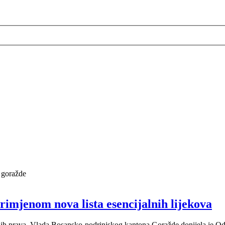
k goražde
rimjenom nova lista esencijalnih lijekova
 prava, Vlada Bosansko-podrinjskog kantona Goražde donijela je Odluk