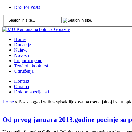
RSS for Posts
Home
Donacije
Najave
Novosti
Preporucujemo
Tenderi i konkursi
Udruženja
Kontakt
O nama
Doktori specijalisti
Home
» Posts tagged with » spisak lijekova na esencijalnoj listi u bp
Od prvog januara 2013.godine pocinje sa p
Na temelju federalne Odluke i Odluke o osnovnom paketu zdravstvenih