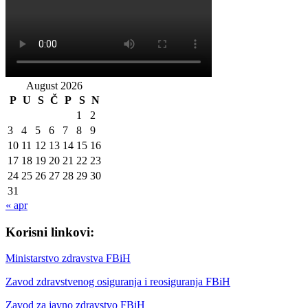
August 2026
P
U
S
Č
P
S
N
1
2
3
4
5
6
7
8
9
10
11
12
13
14
15
16
17
18
19
20
21
22
23
24
25
26
27
28
29
30
31
« apr
Korisni linkovi:
Ministarstvo zdravstva FBiH
Zavod zdravstvenog osiguranja i reosiguranja FBiH
Zavod za javno zdravstvo FBiH