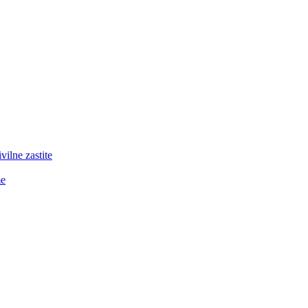
lne zastite
me