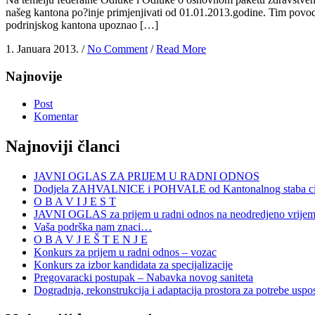
našeg kantona po?inje primjenjivati od 01.01.2013.godine. Tim povo
podrinjskog kantona upoznao […]
1. Januara 2013. /
No Comment
/
Read More
Najnovije
Post
Komentar
Najnoviji članci
JAVNI OGLAS ZA PRIJEM U RADNI ODNOS
Dodjela ZAHVALNICE i POHVALE od Kantonalnog staba civi
O B A V I J E S T
JAVNI OGLAS za prijem u radni odnos na neodredjeno vrije
Vaša podrška nam znaci…
O B A V J E Š T E N J E
Konkurs za prijem u radni odnos – vozac
Konkurs za izbor kandidata za specijalizacije
Pregovaracki postupak – Nabavka novog saniteta
Dogradnja, rekonstrukcija i adaptacija prostora za potrebe uspo