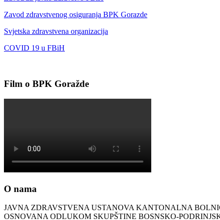
Zavod zdravstvenog osiguranja BPK Gorazde
Svjetska zdravstvena organizacija
COVID 19 u FBiH
Film o BPK Goražde
O nama
JAVNA ZDRAVSTVENA USTANOVA KANTONALNA BOLN
OSNOVANA ODLUKOM SKUPŠTINE BOSNSKO-PODRINJ