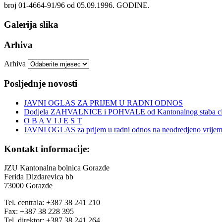
broj 01-4664-91/96 od 05.09.1996. GODINE.
Galerija slika
Arhiva
Arhiva
Posljednje novosti
JAVNI OGLAS ZA PRIJEM U RADNI ODNOS
Dodjela ZAHVALNICE i POHVALE od Kantonalnog staba civi
O B A V I J E S T
JAVNI OGLAS za prijem u radni odnos na neodredjeno vrije
Kontakt informacije:
JZU Kantonalna bolnica Gorazde
Ferida Dizdarevica bb
73000 Gorazde
Tel. centrala: +387 38 241 210
Fax: +387 38 228 395
Tel. direktor: +387 38 241 264