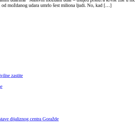
i od moždanog udara umrlo šest miliona ljudi. No, kad […]
lne zastite
me
stave dijaliznog centra Goražde