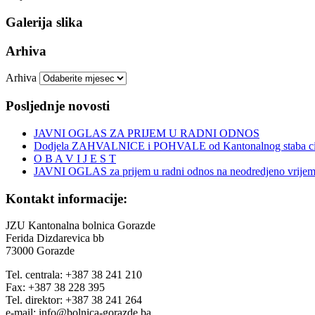
Galerija slika
Arhiva
Arhiva
Posljednje novosti
JAVNI OGLAS ZA PRIJEM U RADNI ODNOS
Dodjela ZAHVALNICE i POHVALE od Kantonalnog staba civi
O B A V I J E S T
JAVNI OGLAS za prijem u radni odnos na neodredjeno vrije
Kontakt informacije:
JZU Kantonalna bolnica Gorazde
Ferida Dizdarevica bb
73000 Gorazde
Tel. centrala: +387 38 241 210
Fax: +387 38 228 395
Tel. direktor: +387 38 241 264
e-mail: info@bolnica-gorazde.ba