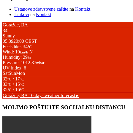
Ustanove zdravstvene zaštite
na
Kontakt
Linkovi
na
Kontakt
Goražde, BA
34°
Sunny
05:39
20:00 CEST
Feels like: 34
°C
Wind: 10
N
km/h
Humidity: 29
%
Pressure: 1012.87
mbar
UV index: 6
Sat
Sun
Mon
32
/ 17
°C
°C
33
/ 15
°C
°C
35
/ 16
°C
°C
Goražde, BA
10 days weather forecast ▸
MOLIMO POŠTUJTE SOCIJALNU DISTANCU