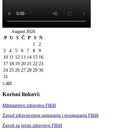
August 2026
P
U
S
Č
P
S
N
1
2
3
4
5
6
7
8
9
10
11
12
13
14
15
16
17
18
19
20
21
22
23
24
25
26
27
28
29
30
31
« apr
Korisni linkovi:
Ministarstvo zdravstva FBiH
Zavod zdravstvenog osiguranja i reosiguranja FBiH
Zavod za javno zdravstvo FBiH