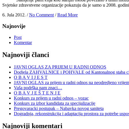
Svjetske zdravstvene organizacije pokazuju da je samo u 2008. godin
6. Jula 2012. /
No Comment
/
Read More
Najnovije
Post
Komentar
Najnoviji članci
JAVNI OGLAS ZA PRIJEM U RADNI ODNOS
Dodjela ZAHVALNICE i POHVALE od Kantonalnog staba civi
O B A V I J E S T
JAVNI OGLAS za prijem u radni odnos na neodredjeno vrije
Vaša podrška nam znaci…
O B A V J E Š T E N J E
Konkurs za prijem u radni odnos – vozac
Konkurs za izbor kandidata za specijalizacije
Pregovaracki postupak – Nabavka novog saniteta
Dogradnja, rekonstrukcija i adaptacija prostora za potrebe uspo
Najnoviji komentari