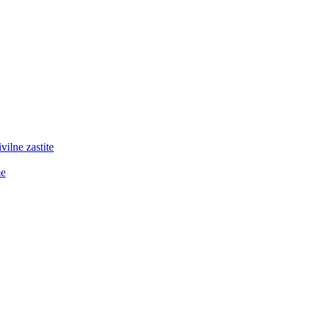
lne zastite
me