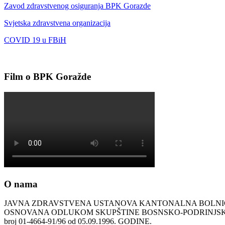
Zavod zdravstvenog osiguranja BPK Gorazde
Svjetska zdravstvena organizacija
COVID 19 u FBiH
Film o BPK Goražde
O nama
JAVNA ZDRAVSTVENA USTANOVA KANTONALNA BOLN
OSNOVANA ODLUKOM SKUPŠTINE BOSNSKO-PODRINJ
broj 01-4664-91/96 od 05.09.1996. GODINE.