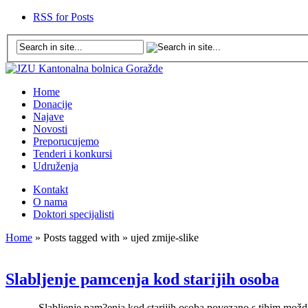
RSS for Posts
Home
Donacije
Najave
Novosti
Preporucujemo
Tenderi i konkursi
Udruženja
Kontakt
O nama
Doktori specijalisti
Home
» Posts tagged with » ujed zmije-slike
Slabljenje pamcenja kod starijih osoba
Slabljenje pam?enja kod starijih osoba povezano s tihim moždanim